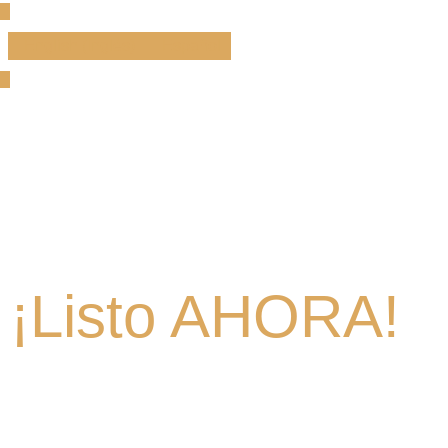
English
(
Inglés
)
Español
¡Listo AHORA!